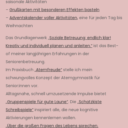
saisonale Aktivitäten
–
Grußkarten mit besonderen Effekten basteln
–
Adventskalender voller Aktivitäten,
eine für jeden Tag bis
Weihnachten
Das Grundlagenwerk „
Soziale Betreuung: endlich klar!
Kreativ und individuell planen und anleiten.“
ist das Best-
of meiner langjährigen Erfahrungen in der
Seniorenbetreuung.
Im Praxisbuch
„Atemfreude“
stelle ich mein
schwungvolles Konzept der Atemgymnastik für
Senior:innen vor.
Alltagsnahe, schnell umzusetzende Impulse bietet
„Gruppenspiele für gute Laune“
. Die
„Schatzkiste
Schreibspiele“
inspiriert alle, die neue kognitive
Aktivierungen kennenlernen wollen.
„Über die großen Fragen des Lebens sprechen.