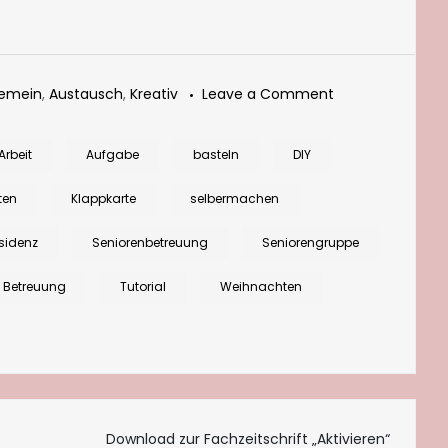
on
gemein
,
Austausch
,
Kreativ
Leave a Comment
Effektvolle
Weihnachtskart
Arbeit
Aufgabe
basteln
DIY
ganz
ten
Klappkarte
selbermachen
easy
basteln
sidenz
Seniorenbetreuung
Seniorengruppe
e Betreuung
Tutorial
Weihnachten
Download zur Fachzeitschrift „Aktivieren“