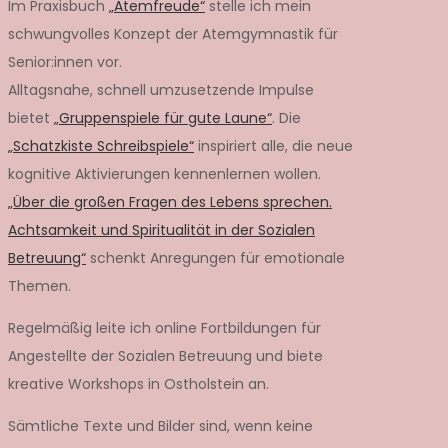
Im Praxisbuch
„Atemfreude“
stelle ich mein
schwungvolles Konzept der Atemgymnastik für
Senior:innen vor.
Alltagsnahe, schnell umzusetzende Impulse
bietet
„Gruppenspiele für gute Laune“
. Die
„Schatzkiste Schreibspiele“
inspiriert alle, die neue
kognitive Aktivierungen kennenlernen wollen.
„Über die großen Fragen des Lebens sprechen.
Achtsamkeit und Spiritualität in der Sozialen
Betreuung“
schenkt Anregungen für emotionale
Themen.
Regelmäßig leite ich online Fortbildungen für
Angestellte der Sozialen Betreuung und biete
kreative Workshops in Ostholstein an.
Sämtliche Texte und Bilder sind, wenn keine