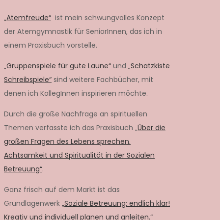
„Atemfreude“
ist mein schwungvolles Konzept
der Atemgymnastik für SeniorInnen, das ich in
einem Praxisbuch vorstelle.
„Gruppenspiele für gute Laune“
und
„Schatzkiste
Schreibspiele“
sind weitere Fachbücher, mit
denen ich KollegInnen inspirieren möchte.
Durch die große Nachfrage an spirituellen
Themen verfasste ich das Praxisbuch „
Über die
großen Fragen des Lebens sprechen.
Achtsamkeit und Spiritualität in der Sozialen
Betreuung“
.
Ganz frisch auf dem Markt ist das
Grundlagenwerk
„Soziale Betreuung: endlich klar!
Kreativ und individuell planen und anleiten.“