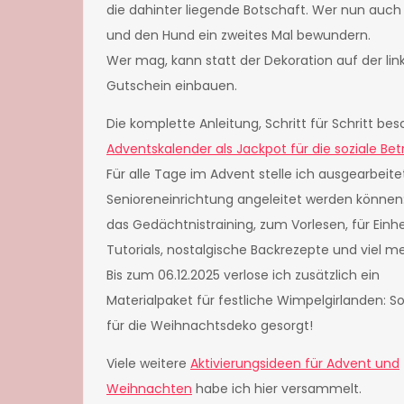
die dahinter liegende Botschaft. Wer nun auch 
und den Hund ein zweites Mal bewundern.
Wer mag, kann statt der Dekoration auf der lin
Gutschein einbauen.
Die komplette Anleitung, Schritt für Schritt be
Adventskalender als Jackpot für die soziale Be
Für alle Tage im Advent stelle ich ausgearbeitet
Senioreneinrichtung angeleitet werden könne
das Gedächtnistraining, zum Vorlesen, für Einhe
Tutorials, nostalgische Backrezepte und viel me
Bis zum 06.12.2025 verlose ich zusätzlich ein
Materialpaket für festliche Wimpelgirlanden: So
für die Weihnachtsdeko gesorgt!
Viele weitere
Aktivierungsideen für Advent und
Weihnachten
habe ich hier versammelt.