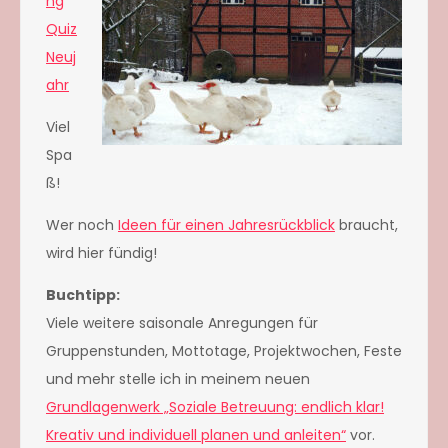
ng
Quiz
Neuj
ahr
Viel
Spa
ß!
Wer noch
Ideen für einen Jahresrückblick
braucht,
wird hier fündig!
Buchtipp:
Viele weitere saisonale Anregungen für
Gruppenstunden, Mottotage, Projektwochen, Feste
und mehr stelle ich in meinem neuen
Grundlagenwerk „Soziale Betreu
ung: endlich klar!
Kreativ und individuell planen und anleiten“
vor.