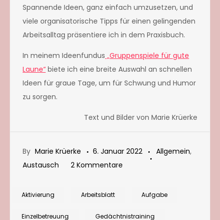
Spannende Ideen, ganz einfach umzusetzen, und
viele organisatorische Tipps für einen gelingenden
Arbeitsalltag präsentiere ich in dem Praxisbuch.
In meinem Ideenfundus
„Gruppenspiele für gute
Laune“
biete ich eine breite Auswahl an schnellen
Ideen für graue Tage, um für Schwung und Humor
zu sorgen.
Text und Bilder von Marie Krüerke
By
Marie Krüerke
6. Januar 2022
Allgemein
,
zu
Austausch
2 Kommentare
Quiz
zu
Aktivierung
Arbeitsblatt
Aufgabe
Silvester,
Einzelbetreuung
Gedächtnistraining
Neujahr