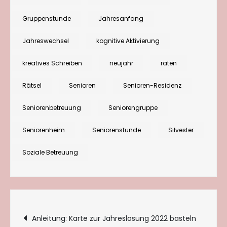
und
Gruppenstunde
Jahresanfang
zum
Jahreswechsel
kognitive Aktivierung
Jahresanfang
kreatives Schreiben
neujahr
raten
Rätsel
Senioren
Senioren-Residenz
Seniorenbetreuung
Seniorengruppe
Seniorenheim
Seniorenstunde
Silvester
Soziale Betreuung
Beitragsnavigation
Anleitung: Karte zur Jahreslosung 2022 basteln