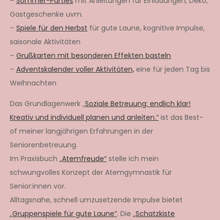
–
Sommer-Parties
mit Anleitungen für Einladungen, Deko,
Gastgeschenke uvm.
–
Spiele für den Herbst
für gute Laune, kognitive Impulse,
saisonale Aktivitäten
–
Grußkarten mit besonderen Effekten basteln
–
Adventskalender voller Aktivitäten,
eine für jeden Tag bis
Weihnachten
Das Grundlagenwerk „
Soziale Betreuung: endlich klar!
Kreativ und individuell planen und anleiten.“
ist das Best-
of meiner langjährigen Erfahrungen in der
Seniorenbetreuung.
Im Praxisbuch
„Atemfreude“
stelle ich mein
schwungvolles Konzept der Atemgymnastik für
Senior:innen vor.
Alltagsnahe, schnell umzusetzende Impulse bietet
„Gruppenspiele für gute Laune“
. Die
„Schatzkiste