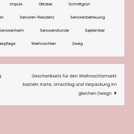
Heckenschnitt
Impuls
Oktober
Schnittgrün
binden
en
Senioren-Residenz
Seniorenbetreuung
Seniorenheim
Seniorenstunde
September
espflege
Weihnachten
Zweig
tion
Geschenksets für den Weihnachtsmarkt
d
basteln: Karte, Umschlag und Verpackung im
gleichen Design