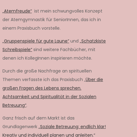
„Atemfreude“
ist mein schwungvolles Konzept
der Atemgymnastik für SeniorInnen, das ich in
einem Praxisbuch vorstelle.
„Gruppenspiele für gute Laune“
und
„Schatzkiste
Schreibspiele“
sind weitere Fachbücher, mit
denen ich KollegInnen inspirieren möchte.
Durch die große Nachfrage an spirituellen
Themen verfasste ich das Praxisbuch „
Über die
großen Fragen des Lebens sprechen.
Achtsamkeit und Spiritualität in der Sozialen
Betreuung“
.
Ganz frisch auf dem Markt ist das
Grundlagenwerk
„Soziale Betreuung: endlich klar!
Kreativ und individuell planen und anleiten.“