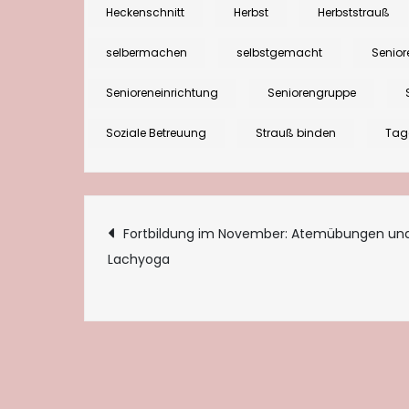
Heckenschnitt
Herbst
Herbststrauß
selbermachen
selbstgemacht
Senior
Senioreneinrichtung
Seniorengruppe
Soziale Betreuung
Strauß binden
Tag
Beitragsnaviga
Fortbildung im November: Atemübungen un
Lachyoga