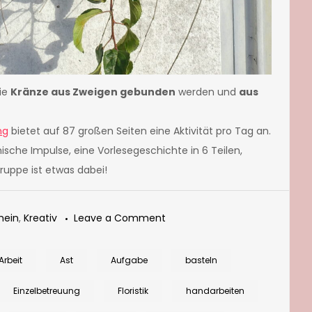
wie
Kränze aus Zweigen gebunden
werden und
aus
ng
bietet auf 87 großen Seiten eine Aktivität pro Tag an.
ische Impulse, eine Vorlesegeschichte in 6 Teilen,
ruppe ist etwas dabei!
on
mein
,
Kreativ
Leave a Comment
Strauß
aus
Arbeit
Ast
Aufgabe
basteln
Beerenzweigen
Einzelbetreuung
Floristik
handarbeiten
und