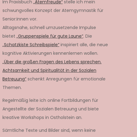
Im Praxisbuch
„Atemfreude“
stelle ich mein
schwungvolles Konzept der Atemgymnastik für
Senior:innen vor.
Alltagsnahe, schnell umzusetzende Impulse
bietet
„Gruppenspiele für gute Laune“
. Die
„Schatzkiste Schreibspiele“
inspiriert alle, die neue
kognitive Aktivierungen kennenlernen wollen.
„Über die großen Fragen des Lebens sprechen.
Achtsamkeit und Spiritualität in der Sozialen
Betreuung“
schenkt Anregungen für emotionale
Themen.
Regelmäßig leite ich online Fortbildungen für
Angestellte der Sozialen Betreuung und biete
kreative Workshops in Ostholstein an.
Sämtliche Texte und Bilder sind, wenn keine