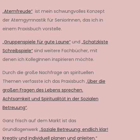
„Atemfreude“
ist mein schwungvolles Konzept
der Atemgymnastik für SeniorInnen, das ich in
einem Praxisbuch vorstelle.
„Gruppenspiele für gute Laune“
und
„Schatzkiste
Schreibspiele“
sind weitere Fachbücher, mit
denen ich KollegInnen inspirieren möchte.
Durch die große Nachfrage an spirituellen
Themen verfasste ich das Praxisbuch „
Über die
großen Fragen des Lebens sprechen.
Achtsamkeit und Spiritualität in der Sozialen
Betreuung“
.
Ganz frisch auf dem Markt ist das
Grundlagenwerk
„Soziale Betreuung: endlich klar!
Kreativ und individuell planen und anleiten.“