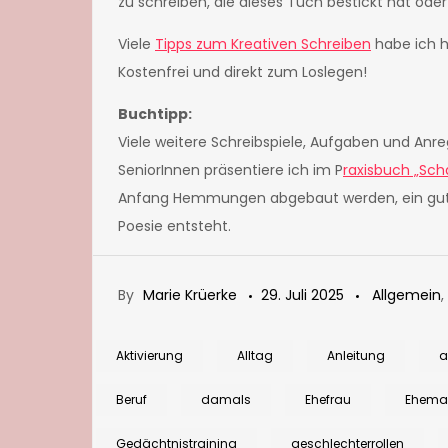
zu schreiben, die dieses Tuch bestickt hat oder
Viele
Tipps zum Kreativen Schreiben
habe ich h
Kostenfrei und direkt zum Loslegen!
Buchtipp:
Viele weitere Schreibspiele, Aufgaben und Anr
SeniorInnen präsentiere ich im P
raxisbuch „Scha
Anfang Hemmungen abgebaut werden, ein guter
Poesie entsteht.
By
Marie Krüerke
29. Juli 2025
Allgemein
,
Aktivierung
Alltag
Anleitung
a
Beruf
damals
Ehefrau
Ehema
Gedächtnistraining
geschlechterrollen