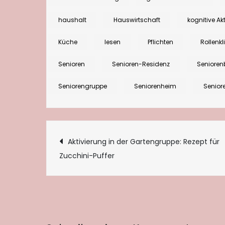
haushalt
Hauswirtschaft
kognitive Ak
Küche
lesen
Pflichten
Rollenk
Senioren
Senioren-Residenz
Senioren
Seniorengruppe
Seniorenheim
Senior
Beitragsnaviga
Aktivierung in der Gartengruppe: Rezept für
Zucchini-Puffer