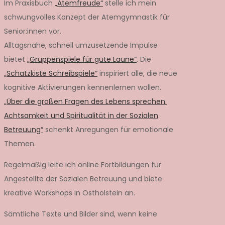
Im Praxisbuch
„Atemfreude“
stelle ich mein
schwungvolles Konzept der Atemgymnastik für
Senior:innen vor.
Alltagsnahe, schnell umzusetzende Impulse
bietet
„Gruppenspiele für gute Laune“
. Die
„Schatzkiste Schreibspiele“
inspiriert alle, die neue
kognitive Aktivierungen kennenlernen wollen.
„Über die großen Fragen des Lebens sprechen.
Achtsamkeit und Spiritualität in der Sozialen
Betreuung“
schenkt Anregungen für emotionale
Themen.
Regelmäßig leite ich online Fortbildungen für
Angestellte der Sozialen Betreuung und biete
kreative Workshops in Ostholstein an.
Sämtliche Texte und Bilder sind, wenn keine