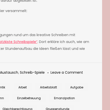
 darauf abgebildet ist.
ier versammelt:
egungen rund um das kreative Schreiben mit
tzkiste Schreibspiele“
. Dort erkläre ich auch, wie am
 Stundenaufbau die Ideen fließen lässt und wie
on
Austausch
,
Schreib-Spiele
Leave a Comment
Nach
Hausfrauen-
ntik
Arbeit
Arbeitsblatt
Aufgabe
Art:
nn
Einzelbetreuung
Emanzipation
Bestickte
Tücher
Gleichberechtigung
Gruppenstunde