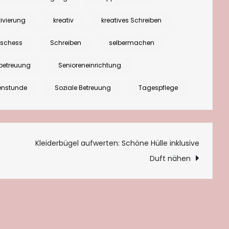
mit
tivierung
kreativ
kreatives Schreiben
altmodischen
Sprüchen
lischess
Schreiben
selbermachen
betreuung
Senioreneinrichtung
enstunde
Soziale Betreuung
Tagespflege
tion
Kleiderbügel aufwerten: Schöne Hülle inklusive
Duft nähen