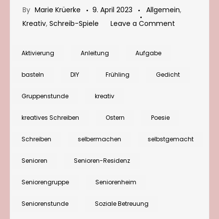
By
Marie Krüerke
9. April 2023
Allgemein
,
on
Kreativ
,
Schreib-Spiele
Leave a Comment
Rundum
kreativ:
Aktivierung
Anleitung
Aufgabe
Osterkarte
basteln
DIY
Frühling
Gedicht
mit
Hase
Gruppenstunde
kreativ
basteln
kreatives Schreiben
Ostern
Poesie
Schreiben
selbermachen
selbstgemacht
Senioren
Senioren-Residenz
Seniorengruppe
Seniorenheim
Seniorenstunde
Soziale Betreuung