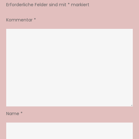
Erforderliche Felder sind mit
*
markiert
Kommentar
*
Name
*