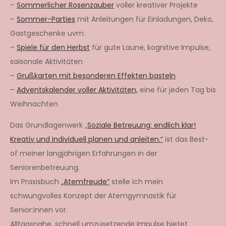
–
Sommerlicher Rosenzauber
voller kreativer Projekte
–
Sommer-Parties
mit Anleitungen für Einladungen, Deko,
Gastgeschenke uvm.
–
Spiele für den Herbst
für gute Laune, kognitive Impulse,
saisonale Aktivitäten
–
Grußkarten mit besonderen Effekten basteln
–
Adventskalender voller Aktivitäten,
eine für jeden Tag bis
Weihnachten
Das Grundlagenwerk „
Soziale Betreuung: endlich klar!
Kreativ und individuell planen und anleiten.“
ist das Best-
of meiner langjährigen Erfahrungen in der
Seniorenbetreuung.
Im Praxisbuch
„Atemfreude“
stelle ich mein
schwungvolles Konzept der Atemgymnastik für
Senior:innen vor.
Alltagsnahe, schnell umzusetzende Impulse bietet