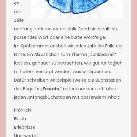
en
am
Zeile
nanfang notieren wir anschließend ein inhaltlich
passendes Wort oder eine kurze Wortfolge.
Im Spätsommer erleben wir jedes Jahr die Fülle der
Ernte. Ein Akrostichon zum Thema „Dankbarkeit“
lädt ein, genauer zu betrachten, wie gut wir täglich
mit allem versorgt werden, was wir brauchen.
Dafür schreiben wir beispielsweise die Buchstaben
des Begriffs
„Freude“
untereinander und füllen
jeden Anfangsbuchstaben mit passendem Inhalt:
F
röhlich
R
eich
E
rlebnisse
U
nerwartet