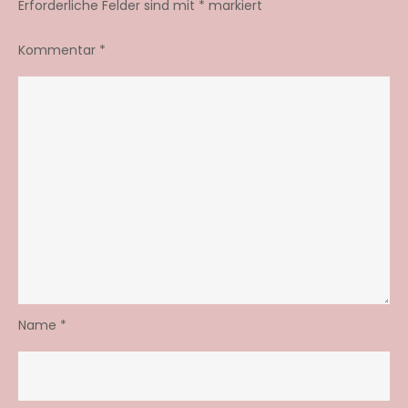
Erforderliche Felder sind mit
*
markiert
Kommentar
*
Name
*