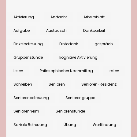
Akrostichon:
Schreibspiel
Aktivierung
Andacht
Arbeitsblatt
zum
Aufgabe
Austausch
Dankbarkeit
Thema
„Erntedank“
Einzelbetreuung
Erntedank
gespräch
und
Gruppenstunde
kognitive Aktivierung
„Dankbarkeit“
lesen
Philosophischer Nachmittag
raten
Schreiben
Senioren
Senioren-Residenz
Seniorenbetreuung
Seniorengruppe
Seniorenheim
Seniorenstunde
Soziale Betreuung
Übung
Wortfindung