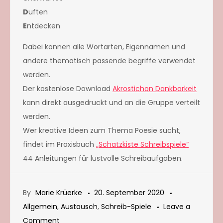
D
uften
E
ntdecken
Dabei können alle Wortarten, Eigennamen und
andere thematisch passende begriffe verwendet
werden.
Der kostenlose Download
Akrostichon Dankbarkeit
kann direkt ausgedruckt und an die Gruppe verteilt
werden.
Wer kreative Ideen zum Thema Poesie sucht,
findet im Praxisbuch
„Schatzkiste Schreibspiele“
44 Anleitungen für lustvolle Schreibaufgaben.
By
Marie Krüerke
20. September 2020
Allgemein
,
Austausch
,
Schreib-Spiele
Leave a
on
Comment