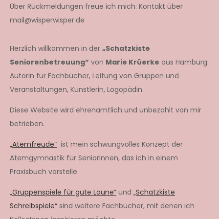
Über Rückmeldungen freue ich mich: Kontakt über
mail@wisperwisper.de
Herzlich willkommen in der
„Schatzkiste
Seniorenbetreuung“
von
Marie Krüerke
aus Hamburg:
Autorin für Fachbücher, Leitung von Gruppen und
Veranstaltungen, Künstlerin, Logopädin.
Diese Website wird ehrenamtlich und unbezahlt von mir
betrieben.
„Atemfreude“
ist mein schwungvolles Konzept der
Atemgymnastik für SeniorInnen, das ich in einem
Praxisbuch vorstelle.
„Gruppenspiele für gute Laune“
und
„Schatzkiste
Schreibspiele“
sind weitere Fachbücher, mit denen ich