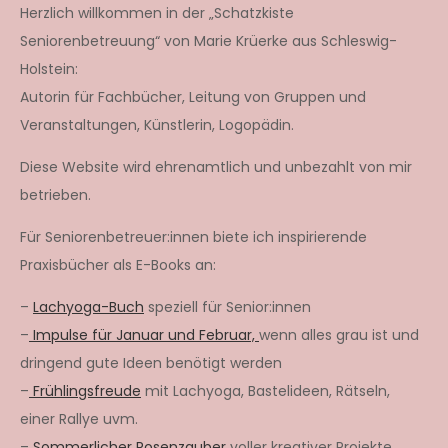
Herzlich willkommen in der „Schatzkiste
Seniorenbetreuung“ von Marie Krüerke aus Schleswig-
Holstein:
Autorin für Fachbücher, Leitung von Gruppen und
Veranstaltungen, Künstlerin, Logopädin.
Diese Website wird ehrenamtlich und unbezahlt von mir
betrieben.
Für Seniorenbetreuer:innen biete ich inspirierende
Praxisbücher als E-Books an:
–
Lachyoga-Buch
speziell für Senior:innen
–
Impulse für Januar und Februar,
wenn alles grau ist und
dringend gute Ideen benötigt werden
–
Frühlingsfreude
mit Lachyoga, Bastelideen, Rätseln,
einer Rallye uvm.
–
Sommerlicher Rosenzauber
voller kreativer Projekte