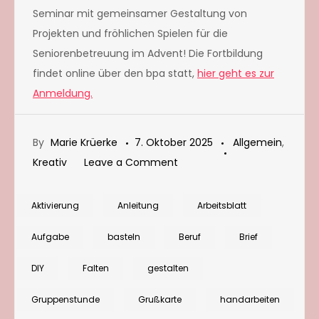
Seminar mit gemeinsamer Gestaltung von
Projekten und fröhlichen Spielen für die
Seniorenbetreuung im Advent! Die Fortbildung
findet online über den bpa statt,
hier geht es zur
Anmeldung.
By
Marie Krüerke
7. Oktober 2025
Allgemein
,
on
Kreativ
Leave a Comment
Grußkarte
mit
Aktivierung
Anleitung
Arbeitsblatt
einem
Aufgabe
basteln
Beruf
Brief
Korb
voll
DIY
Falten
gestalten
Herbstfrüchten
Gruppenstunde
Grußkarte
handarbeiten
basteln