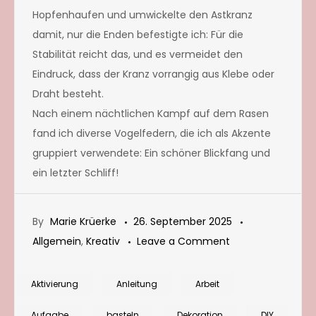
Hopfenhaufen und umwickelte den Astkranz
damit, nur die Enden befestigte ich: Für die
Stabilität reicht das, und es vermeidet den
Eindruck, dass der Kranz vorrangig aus Klebe oder
Draht besteht.
Nach einem nächtlichen Kampf auf dem Rasen
fand ich diverse Vogelfedern, die ich als Akzente
gruppiert verwendete: Ein schöner Blickfang und
ein letzter Schliff!
By
Marie Krüerke
26. September 2025
on
Allgemein
,
Kreativ
Leave a Comment
Herbstliche
Deko:
Aktivierung
Anleitung
Arbeit
Anleitung
Aufgabe
basteln
Dekoration
DIY