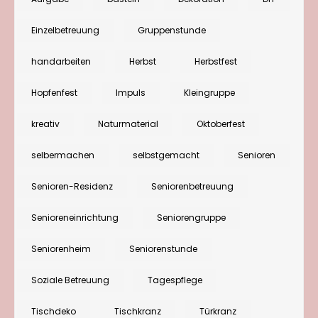
für
einen
Einzelbetreuung
Gruppenstunde
einfachen
handarbeiten
Herbst
Herbstfest
Hopfenkranz
Hopfenfest
Impuls
Kleingruppe
kreativ
Naturmaterial
Oktoberfest
selbermachen
selbstgemacht
Senioren
Senioren-Residenz
Seniorenbetreuung
Senioreneinrichtung
Seniorengruppe
Seniorenheim
Seniorenstunde
Soziale Betreuung
Tagespflege
Tischdeko
Tischkranz
Türkranz