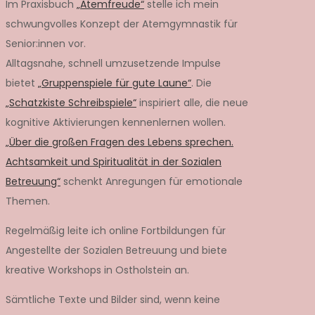
Im Praxisbuch
„Atemfreude“
stelle ich mein
schwungvolles Konzept der Atemgymnastik für
Senior:innen vor.
Alltagsnahe, schnell umzusetzende Impulse
bietet
„Gruppenspiele für gute Laune“
. Die
„Schatzkiste Schreibspiele“
inspiriert alle, die neue
kognitive Aktivierungen kennenlernen wollen.
„Über die großen Fragen des Lebens sprechen.
Achtsamkeit und Spiritualität in der Sozialen
Betreuung“
schenkt Anregungen für emotionale
Themen.
Regelmäßig leite ich online Fortbildungen für
Angestellte der Sozialen Betreuung und biete
kreative Workshops in Ostholstein an.
Sämtliche Texte und Bilder sind, wenn keine