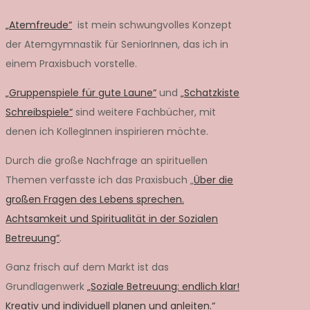
„Atemfreude“
ist mein schwungvolles Konzept
der Atemgymnastik für SeniorInnen, das ich in
einem Praxisbuch vorstelle.
„Gruppenspiele für gute Laune“
und
„Schatzkiste
Schreibspiele“
sind weitere Fachbücher, mit
denen ich KollegInnen inspirieren möchte.
Durch die große Nachfrage an spirituellen
Themen verfasste ich das Praxisbuch „
Über die
großen Fragen des Lebens sprechen.
Achtsamkeit und Spiritualität in der Sozialen
Betreuung“
.
Ganz frisch auf dem Markt ist das
Grundlagenwerk
„Soziale Betreuung: endlich klar!
Kreativ und individuell planen und anleiten.“