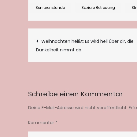
meine
Seniorenstunde
Soziale Betreuung
St
eigenen
Bedürfnisse!
Beitragsnaviga
Weihnachten heißt: Es wird hell über dir, die
Dunkelheit nimmt ab
Schreibe einen Kommentar
Deine E-Mail-Adresse wird nicht veröffentlicht.
Erf
Kommentar
*