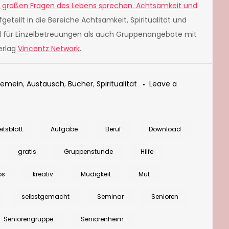
e großen Fragen des Lebens sprechen. Achtsamkeit und
aufgeteilt in die Bereiche Achtsamkeit, Spiritualität und
l für Einzelbetreuungen als auch Gruppenangebote mit
erlag
Vincentz Network
.
gemein
,
Austausch
,
Bücher
,
Spiritualität
Leave a
itsblatt
Aufgabe
Beruf
Download
gratis
Gruppenstunde
Hilfe
os
kreativ
Müdigkeit
Mut
selbstgemacht
Seminar
Senioren
Seniorengruppe
Seniorenheim