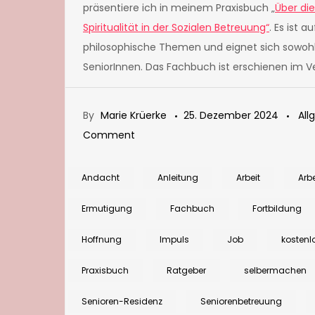
präsentiere ich in meinem Praxisbuch „
Über di
Spiritualität in der Sozialen Betreuung“
. Es ist 
philosophische Themen und eignet sich sowoh
SeniorInnen. Das Fachbuch ist erschienen im V
By
Marie Krüerke
25. Dezember 2024
All
on
Comment
Kostenfreies
Material
Andacht
Anleitung
Arbeit
Arbe
gegen
Ermutigung
Fachbuch
Fortbildung
Jobstress:
Jetzt
Hoffnung
Impuls
Job
kostenl
kümmere
Praxisbuch
Ratgeber
selbermachen
ich
mich
Senioren-Residenz
Seniorenbetreuung
um