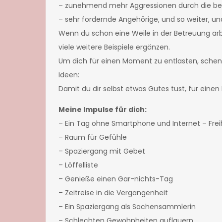
– zunehmend mehr Aggressionen durch die bet
– sehr fordernde Angehörige, und so weiter, un
Wenn du schon eine Weile in der Betreuung arb
viele weitere Beispiele ergänzen.
Um dich für einen Moment zu entlasten, schenke
Ideen:
Damit du dir selbst etwas Gutes tust, für eine
Meine Impulse
für dich:
– Ein Tag ohne Smartphone und Internet – Freih
– Raum für Gefühle
– Spaziergang mit Gebet
– Löffelliste
– Genieße einen Gar-nichts-Tag
– Zeitreise in die Vergangenheit
– Ein Spaziergang als Sachensammlerin
– Schlechten Gewohnheiten auflauern