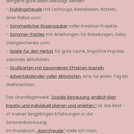
dringend gute Ideen benötigt werden
–
Frühlingsfreude
mit Lachyoga, Bastelideen, Rätseln,
einer Rallye uvm.
–
Sommerlicher Rosenzauber
voller kreativer Projekte
–
Sommer-Parties
mit Anleitungen für Einladungen, Deko,
Gastgeschenke uvm.
–
Spiele für den Herbst
für gute Laune, kognitive Impulse,
saisonale Aktivitäten
–
Grußkarten mit besonderen Effekten basteln
–
Adventskalender voller Aktivitäten,
eine für jeden Tag bis
Weihnachten
Das Grundlagenwerk „
Soziale Betreuung: endlich klar!
Kreativ und individuell planen und anleiten.“
ist das Best-
of meiner langjährigen Erfahrungen in der
Seniorenbetreuung.
Im Praxisbuch
„Atemfreude“
stelle ich mein