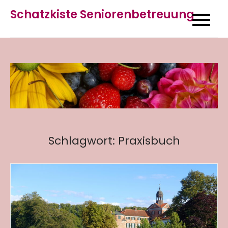
Skip
Schatzkiste Seniorenbetreuung
to
content
Schlagwort:
Praxisbuch