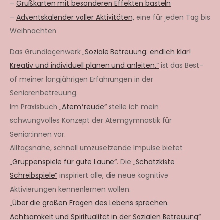
–
Grußkarten mit besonderen Effekten basteln
–
Adventskalender voller Aktivitäten,
eine für jeden Tag bis
Weihnachten
Das Grundlagenwerk „
Soziale Betreuung: endlich klar!
Kreativ und individuell planen und anleiten.“
ist das Best-
of meiner langjährigen Erfahrungen in der
Seniorenbetreuung.
Im Praxisbuch
„Atemfreude“
stelle ich mein
schwungvolles Konzept der Atemgymnastik für
Senior:innen vor.
Alltagsnahe, schnell umzusetzende Impulse bietet
„Gruppenspiele für gute Laune“
. Die
„Schatzkiste
Schreibspiele“
inspiriert alle, die neue kognitive
Aktivierungen kennenlernen wollen.
„Über die großen Fragen des Lebens sprechen.
Achtsamkeit und Spiritualität in der Sozialen Betreuung“