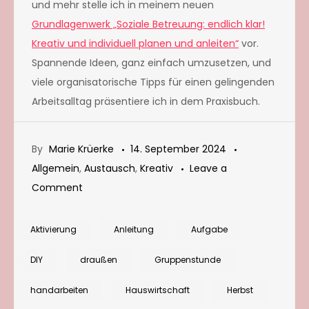
und mehr stelle ich in meinem neuen
Grundlagenwerk „Soziale Betreu
ung: endlich klar!
Kreativ und individuell planen und anleiten“
vor.
Spannende Ideen, ganz einfach umzusetzen, und
viele organisatorische Tipps für einen gelingenden
Arbeitsalltag präsentiere ich in dem Praxisbuch.
By
Marie Krüerke
14. September 2024
Allgemein
,
Austausch
,
Kreativ
Leave a
on
Comment
Kornelkirschen
ernten
Aktivierung
Anleitung
Aufgabe
und
DIY
draußen
Gruppenstunde
verarbeiten
handarbeiten
Hauswirtschaft
Herbst