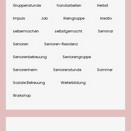
Haus
Gruppenstunde
handarbeiten
Herbst
holen“
im
Impuls
Job
Kleingruppe
kreativ
Juni
selbermachen
selbstgemacht
Seminar
2025
Senioren
Senioren-Residenz
Seniorenbetreuung
Seniorengruppe
Seniorenheim
Seniorenstunde
Sommer
Soziale Betreuung
Weiterbildung
Workshop