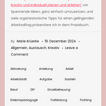
Kreativ und individuell planen und anleiten“
vor.
Spannende Ideen, ganz einfach umzusetzen, und
viele organisatorische Tipps für einen gelingenden
Arbeitsalltag präsentiere ich in dem Praxisbuch.
By
Marie Krüerke
19. Dezember 2024
Allgemein
,
Austausch
,
Kreativ
Leave a
on
Comment
Fortbildung
für
Aktivierung
Anleitung
Arbeit
die
Arbeitsblatt
Aufgabe
basteln
Seniorenbetreuung:
„Die
Beruf
DIY
Einzelbetreuung
Natur
Erlebnispädagogik
Fortbildung
Frühling
ins