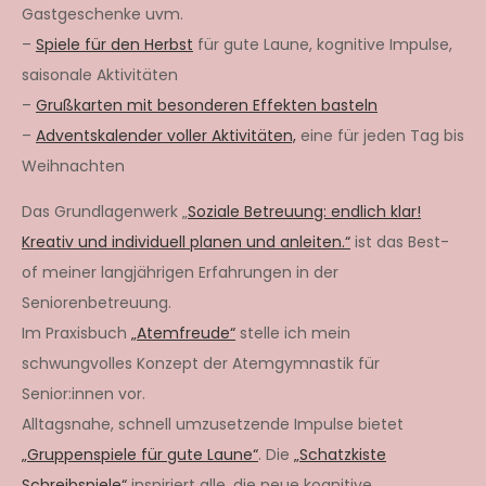
Gastgeschenke uvm.
–
Spiele für den Herbst
für gute Laune, kognitive Impulse,
saisonale Aktivitäten
–
Grußkarten mit besonderen Effekten basteln
–
Adventskalender voller Aktivitäten,
eine für jeden Tag bis
Weihnachten
Das Grundlagenwerk „
Soziale Betreuung: endlich klar!
Kreativ und individuell planen und anleiten.“
ist das Best-
of meiner langjährigen Erfahrungen in der
Seniorenbetreuung.
Im Praxisbuch
„Atemfreude“
stelle ich mein
schwungvolles Konzept der Atemgymnastik für
Senior:innen vor.
Alltagsnahe, schnell umzusetzende Impulse bietet
„Gruppenspiele für gute Laune“
. Die
„Schatzkiste
Schreibspiele“
inspiriert alle, die neue kognitive